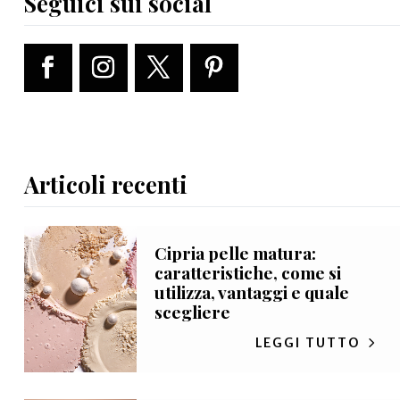
Seguici sui social
Articoli recenti
Cipria pelle matura:
caratteristiche, come si
utilizza, vantaggi e quale
scegliere
LEGGI TUTTO