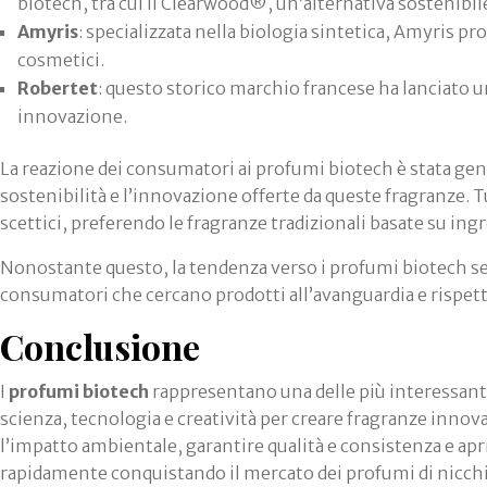
biotech, tra cui il Clearwood®, un’alternativa sostenibile
Amyris
: specializzata nella biologia sintetica, Amyris p
cosmetici.
Robertet
: questo storico marchio francese ha lanciato 
innovazione.
La reazione dei consumatori ai profumi biotech è stata ge
sostenibilità e l’innovazione offerte da queste fragranze. 
scettici, preferendo le fragranze tradizionali basate su ingr
Nonostante questo, la tendenza verso i profumi biotech s
consumatori che cercano prodotti all’avanguardia e rispett
Conclusione
I
profumi biotech
rappresentano una delle più interessan
scienza, tecnologia e creatività per creare fragranze innovat
l’impatto ambientale, garantire qualità e consistenza e ap
rapidamente conquistando il mercato dei profumi di nicchi