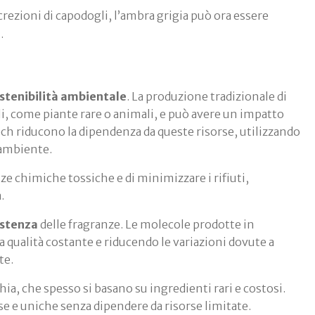
crezioni di capodogli, l’ambra grigia può ora essere
.
stenibilità ambientale
. La produzione tradizionale di
li, come piante rare o animali, e può avere un impatto
tech riducono la dipendenza da queste risorse, utilizzando
’ambiente.
nze chimiche tossiche e di minimizzare i rifiuti,
.
istenza
delle fragranze. Le molecole prodotte in
qualità costante e riducendo le variazioni dovute a
te.
a, che spesso si basano su ingredienti rari e costosi.
se e uniche senza dipendere da risorse limitate.