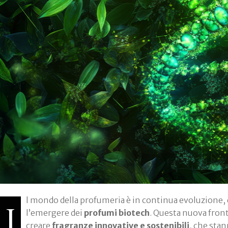
l mondo della profumeria è in continua evoluzione, e
I
l’emergere dei
profumi biotech
. Questa nuova fron
creare
fragranze innovative e sostenibili
, che sta