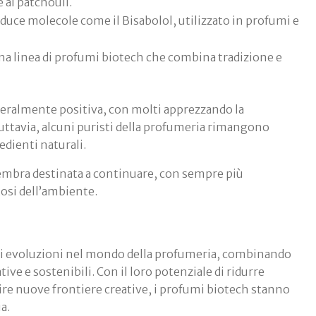
 al patchouli.
roduce molecole come il Bisabolol, utilizzato in profumi e
una linea di profumi biotech che combina tradizione e
neralmente positiva, con molti apprezzando la
Tuttavia, alcuni puristi della profumeria rimangono
edienti naturali.
embra destinata a continuare, con sempre più
osi dell’ambiente.
ti evoluzioni nel mondo della profumeria, combinando
ive e sostenibili. Con il loro potenziale di ridurre
rire nuove frontiere creative, i profumi biotech stanno
a.