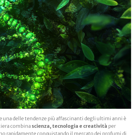
 una delle tendenze più affascinanti degli ultimi anni è
tiera combina
scienza, tecnologia e creatività
per
nno rapidamente conquistando il mercato dei profumi di