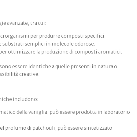
e avanzate, tra cui:
icrorganismi per produrre composti specifici.
tire substrati semplici in molecole odorose.
 per ottimizzare la produzione di composti aromatici.
no essere identiche a quelle presenti in natura o
ibilità creative.
niche includono:
omatico della vaniglia, può essere prodotta in laboratorio
nel profumo di patchouli, può essere sintetizzato