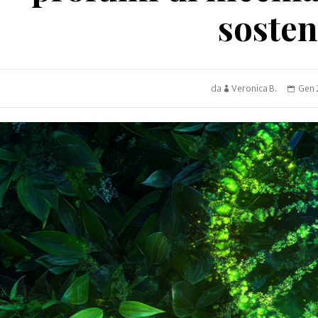
sosten
da
Veronica B.
Gen 