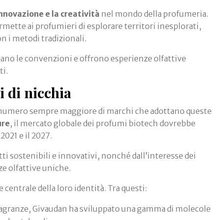
nnovazione e la creatività
nel mondo della profumeria.
ette ai profumieri di esplorare territori inesplorati,
n i metodi tradizionali.
idano le convenzioni e offrono esperienze olfattive
ti.
 di nicchia
un numero sempre maggiore di marchi che adottano queste
ure
, il mercato globale dei profumi biotech dovrebbe
 2021 e il 2027.
ti sostenibili e innovativi, nonché dall’interesse dei
e olfattive uniche.
centrale della loro identità. Tra questi:
 fragranze, Givaudan ha sviluppato una gamma di molecole