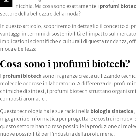
nicchia. Ma cosa sono esattamente i
profumi biote
settore della bellezza e della moda?
In questo articolo, scopriremo in dettaglio il concetto di p
vantaggi in termini di sostenibilità e l’impatto sul merca
implicazioni scientifiche e culturali di questa tendenza, o
moda e bellezza.
Cosa sono i profumi biotech?
I
profumi biotech
sono fragranze create utilizzando tecnic
molecole odorose in laboratorio. A differenza dei profumi tr
chimiche di sintesi, i profumi biotech sfruttano organismi 
composti aromatici.
Questa tecnologia ha le sue radici nella
biologia sintetica
,
ingegneria e informatica per progettare e costruire nuovi s
questo settore hanno reso possibile la produzione di mole
nuove possibilità per l’industria della profumeria.