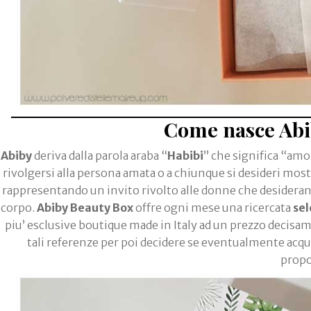
Come nasce Abi
Abiby
deriva dalla parola araba “
Habibi
” che significa “a
rivolgersi alla persona amata o a chiunque si desideri mos
rappresentando un invito rivolto alle donne che desiderano 
corpo.
Abiby Beauty Box
offre ogni mese una ricercata
sel
piu’ esclusive boutique made in Italy ad un prezzo decisa
tali referenze per poi decidere se eventualmente ac
propo