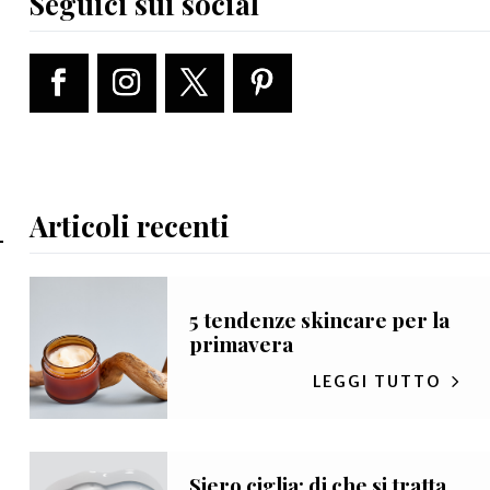
Seguici sui social
Articoli recenti
5 tendenze skincare per la
primavera
LEGGI TUTTO
Siero ciglia: di che si tratta,