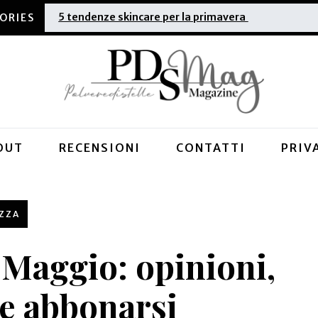
Estate 2025: quali sono le migliori creme solari
OUT
RECENSIONI
CONTATTI
PRIV
EZZA
Maggio: opinioni,
e abbonarsi