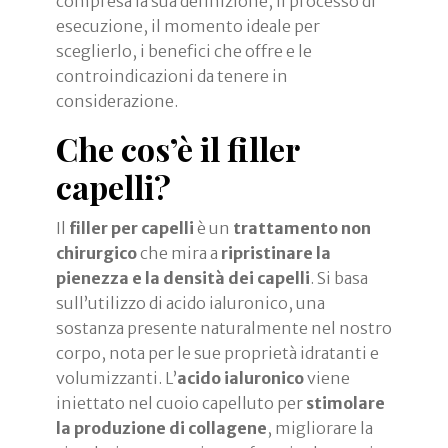
compresa la sua definizione, il processo di
esecuzione, il momento ideale per
sceglierlo, i benefici che offre e le
controindicazioni da tenere in
considerazione.
Che cos’è il filler
capelli?
Il
filler per capelli
è un
trattamento non
chirurgico
che mira a
ripristinare la
pienezza e la densità dei capelli
. Si basa
sull’utilizzo di acido ialuronico, una
sostanza presente naturalmente nel nostro
corpo, nota per le sue proprietà idratanti e
volumizzanti. L’
acido ialuronico
viene
iniettato nel cuoio capelluto per
stimolare
la produzione di collagene
, migliorare la