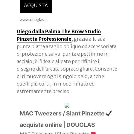
ACQUISTA
www.douglas.it
Diego dalla Palma The Brow Studio
Pinzetta Professionale
, grazie alla sua
punta piatta a taglio obliquo ed accessoriata
di protezione salva-punta e pettinino in
acciaio, è l’ideale alleato per rifinire il
disegno dell’arcata sopraccigliare. Consente
di rimuovere ogni singolo pelo, anche
quelli più corti, in modo mirato ed
estremamente preciso.
MAC Tweezers / Slant Pinzette
acquista online | DOUGLAS