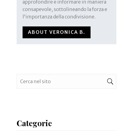
approfondire e informare in maniera
consapevole, sottolineando la forza e
l'importanza della condivisione.
ABOUT VERONICA B.
Categorie