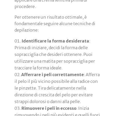
applicare una crema lenitiva prima di
procedere.
Per ottenere un risultato ottimale, è
fondamentale seguire alcune tecniche di
depilazione:
Identificare la forma desiderata
:
Prima di iniziare, decidi la forma delle
sopracciglia che desideri ottenere. Puoi
utilizzare una matita per sopracciglia per
tracciare la forma ideale.
Afferrare i peli correttamente
: Afferra
il pelo il più vicino possibile alla radice con
le pinzette. Tira delicatamente nella
direzione di crescita del pelo per evitare
strappi dolorosi o danni alla pelle.
Rimuovere i peli in eccesso
: Inizia
rimuovendo i peli più evidenti e quelli fuori