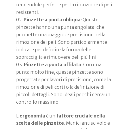
rendendole perfette per la rimozione di peli
resistenti.
Pinzette a punta obliqua
: Queste
pinzette hanno una punta angolata, che
permette una maggiore precisione nella
rimozione dei peli. Sono particolarmente
indicate per definire la forma delle
sopracciglia e rimuovere peli più fini.
Pinzette a punta affilata
: Con una
punta molto fine, queste pinzette sono
progettate per lavori di precisione, come la
rimozione di peli corti o la definizione di
piccoli dettagli. Sono ideali per chi cerca un
controllo massimo.
L’
ergonomia
è un
fattore cruciale nella
scelta delle pinzette
. Manici antiscivolo e