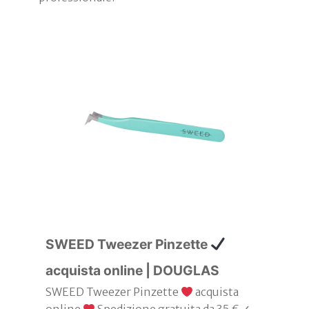
SWEED Tweezer Pinzette
acquista online | DOUGLAS
SWEED Tweezer Pinzette
acquista