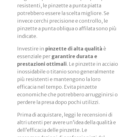
resistenti, le pinzette a punta piatta
potrebbero essere la scelta migliore. Se
invece cerchi precisione e controllo, le
pinzette a punta obliqua o affilata sono più
indicate.
Investire in
pinzette di alta qualità
è
essenziale per
garantire durata e
prestazioni ottimali
. Le pinzette in acciaio
inossidabile o titanio sono generalmente
più resistenti e mantengono la loro
efficacia nel tempo. Evita pinzette
economiche che potrebbero arrugginirsi o
perdere la presa dopo pochi utilizzi.
Prima di acquistare, leggi le recensioni di
altri utenti per avere un’idea della qualità e
dell’efficacia delle pinzette. Le