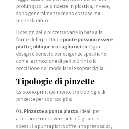
prolungato. Le pinzette in plastica, invece,
sono generalmente meno costose ma
meno durature.
Il design delle pinzette varia in base alla
forma della punta. Le
punte possono essere
piatte, oblique o a taglio netto
. Ogni
design è pensato per esigenze specifiche,
come la rimozione di peli più fini o la
precisione nel modellare le sopracciglia.
Tipologie di pinzette
Esistono principalmente tre tipologie di
pinzette per sopracciglia:
Pinzette a punta piatta
: Ideali per
afferrare e rimuovere peli più grandi e
spessi. La punta piatta offre una presa salda,