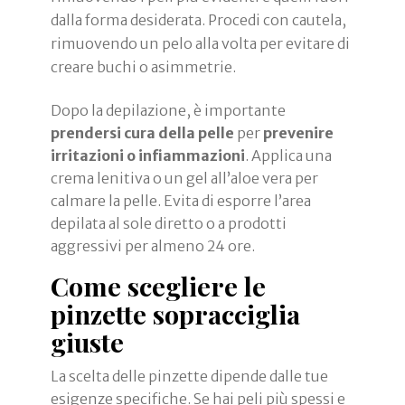
dalla forma desiderata. Procedi con cautela,
rimuovendo un pelo alla volta per evitare di
creare buchi o asimmetrie.
Dopo la depilazione, è importante
prendersi cura della pelle
per
prevenire
irritazioni o infiammazioni
. Applica una
crema lenitiva o un gel all’aloe vera per
calmare la pelle. Evita di esporre l’area
depilata al sole diretto o a prodotti
aggressivi per almeno 24 ore.
Come scegliere le
pinzette sopracciglia
giuste
La scelta delle pinzette dipende dalle tue
esigenze specifiche. Se hai peli più spessi e