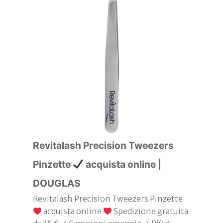
Revitalash Precision Tweezers
Pinzette
acquista online |
DOUGLAS
Revitalash Precision Tweezers Pinzette
acquista online
Spedizione gratuita