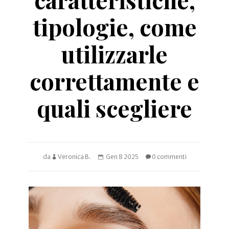
tipologie, come
utilizzarle
correttamente e
quali scegliere
da
Veronica B.
Gen 8 2025
0 commenti