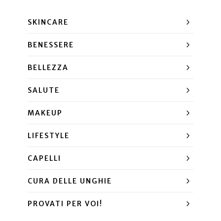
SKINCARE
BENESSERE
BELLEZZA
SALUTE
MAKEUP
LIFESTYLE
CAPELLI
CURA DELLE UNGHIE
PROVATI PER VOI!