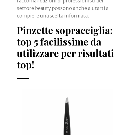
raccomandazioni di professionisti del
settore beauty possono anche aiutarti a
compiere una scelta informata.
Pinzette sopracciglia:
top 5 facilissime da
utilizzare per risultati
top!