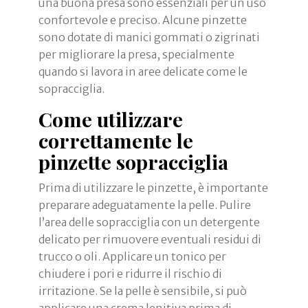
una buona presa sono essenziali per un uso
confortevole e preciso. Alcune pinzette
sono dotate di manici gommati o zigrinati
per migliorare la presa, specialmente
quando si lavora in aree delicate come le
sopracciglia.
Come utilizzare
correttamente le
pinzette sopracciglia
Prima di utilizzare le pinzette, è importante
preparare adeguatamente la pelle. Pulire
l’area delle sopracciglia con un detergente
delicato per rimuovere eventuali residui di
trucco o oli. Applicare un tonico per
chiudere i pori e ridurre il rischio di
irritazione. Se la pelle è sensibile, si può