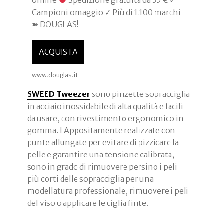
online
Spedizione gratuita da 35 € ✓
Campioni omaggio ✓ Più di 1.100 marchi
➽ DOUGLAS!
ACQUISTA
www.douglas.it
SWEED Tweezer
sono pinzette sopracciglia
in acciaio inossidabile di alta qualità e facili
da usare, con rivestimento ergonomico in
gomma. LAppositamente realizzate con
punte allungate per evitare di pizzicare la
pelle e garantire una tensione calibrata,
sono in grado di rimuovere persino i peli
più corti delle sopracciglia per una
modellatura professionale, rimuovere i peli
del viso o applicare le ciglia finte.