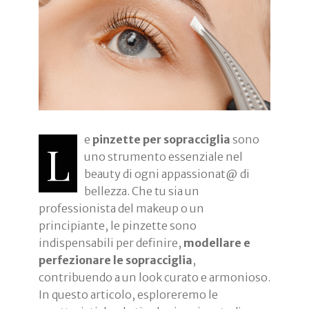
e
pinzette per sopracciglia
sono
L
uno strumento essenziale nel
beauty di ogni appassionat@ di
bellezza. Che tu sia un
professionista del makeup o un
principiante, le pinzette sono
indispensabili per definire,
modellare e
perfezionare le sopracciglia
,
contribuendo a un look curato e armonioso.
In questo articolo, esploreremo le