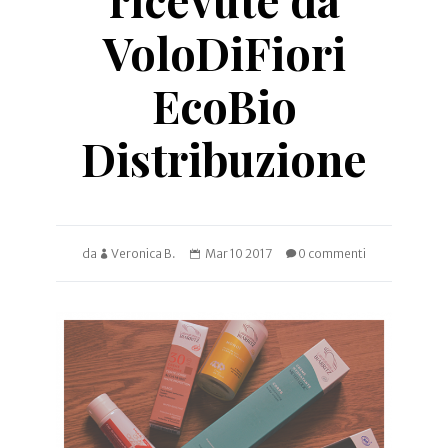
VoloDiFiori
EcoBio
Distribuzione
da
Veronica B.
Mar 10 2017
0 commenti