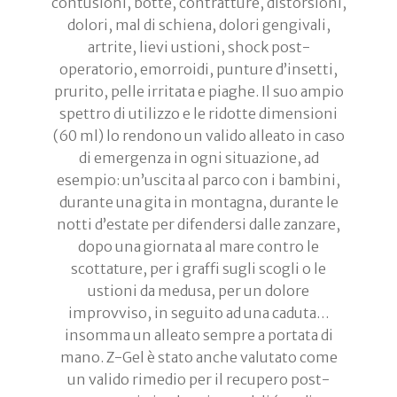
contusioni, botte, contratture, distorsioni,
dolori, mal di schiena, dolori gengivali,
artrite, lievi ustioni, shock post-
operatorio, emorroidi, punture d’insetti,
prurito, pelle irritata e piaghe. Il suo ampio
spettro di utilizzo e le ridotte dimensioni
(60 ml) lo rendono un valido alleato in caso
di emergenza in ogni situazione, ad
esempio: un’uscita al parco con i bambini,
durante una gita in montagna, durante le
notti d’estate per difendersi dalle zanzare,
dopo una giornata al mare contro le
scottature, per i graffi sugli scogli o le
ustioni da medusa, per un dolore
improvviso, in seguito ad una caduta…
insomma un alleato sempre a portata di
mano. Z-Gel è stato anche valutato come
un valido rimedio per il recupero post-