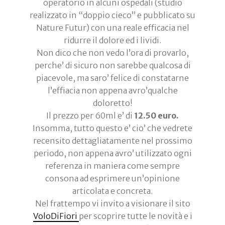
operatorio in alcuni ospedali (studio
realizzato in “doppio cieco” e pubblicato su
Nature Futur) con una reale efficacia nel
ridurre il dolore ed i lividi.
Non dico che non vedo l’ora di provarlo,
perche’ di sicuro non sarebbe qualcosa di
piacevole, ma saro’ felice di constatarne
l’effiacia non appena avro’qualche
doloretto!
Il prezzo per 60ml e’ di
12.50 euro.
Insomma, tutto questo e’ cio’ che vedrete
recensito dettagliatamente nel prossimo
periodo, non appena avro’ utilizzato ogni
referenza in maniera come sempre
consona ad esprimere un’opinione
articolata e concreta.
Nel frattempo vi invito a visionare il sito
VoloDiFiori
per scoprire tutte le novità e i