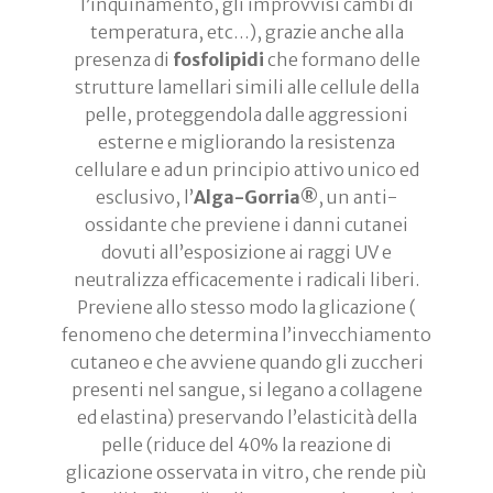
l’inquinamento, gli improvvisi cambi di
temperatura, etc…), grazie anche alla
presenza di
fosfolipidi
che formano delle
strutture lamellari simili alle cellule della
pelle, proteggendola dalle aggressioni
esterne e migliorando la resistenza
cellulare e ad un principio attivo unico ed
esclusivo, l’
Alga-Gorria®
, un anti-
ossidante che previene i danni cutanei
dovuti all’esposizione ai raggi UV e
neutralizza efficacemente i radicali liberi.
Previene allo stesso modo la glicazione (
fenomeno che determina l’invecchiamento
cutaneo e che avviene quando gli zuccheri
presenti nel sangue, si legano a collagene
ed elastina) preservando l’elasticità della
pelle (riduce del 40% la reazione di
glicazione osservata in vitro, che rende più