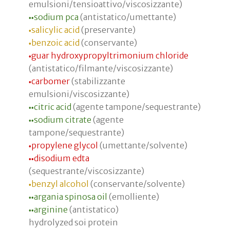
emulsioni/tensioattivo/viscosizzante)
sodium pca
(antistatico/umettante)
•
•
salicylic acid
(preservante)
•
benzoic acid
(conservante)
•
guar hydroxypropyltrimonium chloride
•
(antistatico/filmante/viscosizzante)
carbomer
(stabilizzante
•
emulsioni/viscosizzante)
citric acid
(agente tampone/sequestrante)
•
•
sodium citrate
(agente
•
•
tampone/sequestrante)
propylene glycol
(umettante/solvente)
•
disodium edta
•
•
(sequestrante/viscosizzante)
benzyl alcohol
(conservante/solvente)
•
argania spinosa oil
(emolliente)
•
•
arginine
(antistatico)
•
•
hydrolyzed soi protein