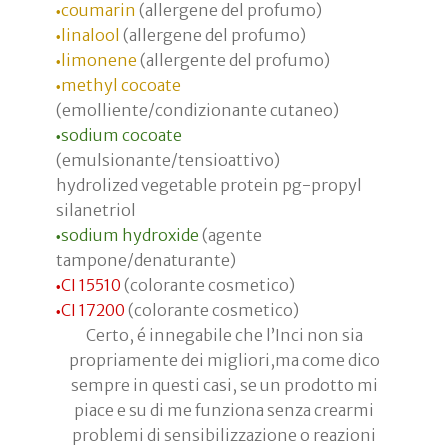
coumarin
(allergene del profumo)
•
linalool
(allergene del profumo)
•
limonene
(allergente del profumo)
•
methyl cocoate
•
(emolliente/condizionante cutaneo)
sodium cocoate
•
(emulsionante/tensioattivo)
hydrolized vegetable protein pg-propyl
silanetriol
sodium hydroxide
(agente
•
tampone/denaturante)
CI 15510
(colorante cosmetico)
•
CI 17200
(colorante cosmetico)
•
Certo, é innegabile che l’Inci non sia
propriamente dei migliori,ma come dico
sempre in questi casi, se un prodotto mi
piace e su di me funziona senza crearmi
problemi di sensibilizzazione o reazioni