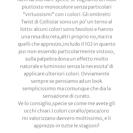
piuttosto monocolore senza particolari
“virtuosismi” con i colori. Gli ombretti
Twist di Collistar sono un po’ un terno al
lotto: alcuni colori sono favolosi e hanno
una resa discreta,altri proprio no,ma tra
quelli che apprezzo,includo il 102 in quanto
pur non essendo particolarmente vistoso,
sulla palpebra dona un effetto molto
naturale e luminoso senza la necessita’ di
applicare ulteriori colori. Ovviamente
sempre se pensiamo ad un look
semplicissimo ma comunque che dia la
sensazione di curato.
Ve lo consiglio,specie se come me avete gli
occhi chiari.I colori corallo/pesca/oro
mi valorizzano davvero moltissimo, e li
apprezzo in tutte le stagioni!