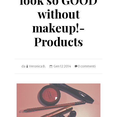
without
makeup!-
Products
da
Veronica B.
Gen 12 2014
0 commenti