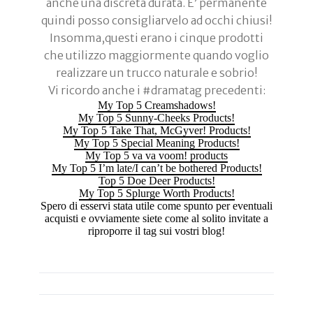
anche una discreta durata. E’ permanente
quindi posso consigliarvelo ad occhi chiusi!
Insomma,questi erano i cinque prodotti
che utilizzo maggiormente quando voglio
realizzare un trucco naturale e sobrio!
Vi ricordo anche i #dramatag precedenti:
My Top 5 Creamshadows!
My Top 5 Sunny-Cheeks Products!
My Top 5 Take That, McGyver! Products!
My Top 5 Special Meaning Products!
My Top 5 va va voom! products
My Top 5 I’m late/I can’t be bothered Products!
Top 5 Doe Deer Products!
My Top 5 Splurge Worth Products!
Spero di esservi stata utile come spunto per eventuali
acquisti e ovviamente siete come al solito invitate a
riproporre il tag sui vostri blog!