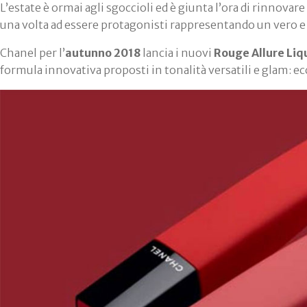
L’estate è ormai agli sgoccioli ed è giunta l’ora di rinnova
una volta ad essere protagonisti rappresentando un vero e
Chanel per l’
autunno 2018
lancia i nuovi
Rouge Allure Liq
formula innovativa proposti in tonalità versatili e glam: ec