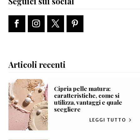
Seguici sui social
Articoli recenti
Cipria pelle matura:
caratteristiche, come si
utilizza, vantaggi e quale
scegliere
LEGGI TUTTO