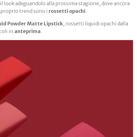
re il look adeguandolo alla prossima stagione, dove ancora
 proprio trend sono i
rossetti
opachi
.
uid Powder Matte Lipstick
, rossetti liquidi opachi dalla
coli in
anteprima
.