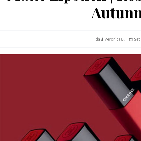
Autunn
da
Veronica B.
Set