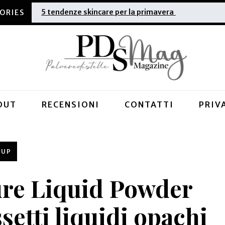
Estate 2025: quali sono le migliori creme solari
OUT
RECENSIONI
CONTATTI
PRIV
EUP
ure Liquid Powder
setti liquidi opachi