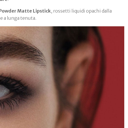
 Powder Matte Lipstick
, rossetti liquidi opachi dalla
e a lunga tenuta.