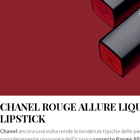
CHANEL ROUGE ALLURE LIQ
LIPSTICK
Chanel
ancora una volta rende le tendenze tipiche delle pas
completamente rinnovata dell’iconico
rossetto Rouge Al