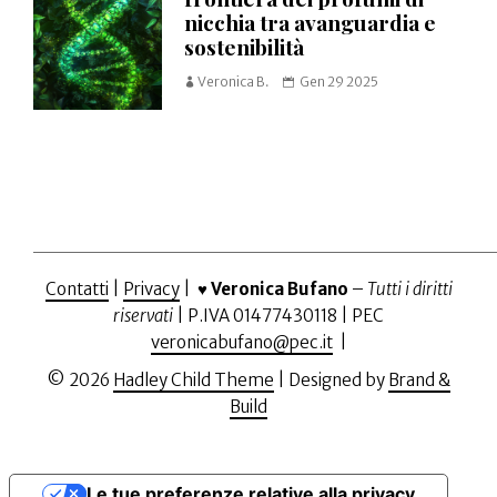
nicchia tra avanguardia e
sostenibilità
Veronica B.
Gen 29 2025
Contatti
|
Privacy
| ♥️
Veronica Bufano
–
Tutti i diritti
riservati
| P.IVA 01477430118 | PEC
veronicabufano@pec.it
|
© 2026
Hadley Child Theme
| Designed by
Brand &
Build
Le tue preferenze relative alla privacy